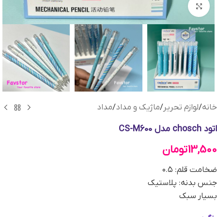
بزرگنمایی تصویر
خانه
/
لوازم تحریر
/
ماژیک و مداد
/
مداد
اتود chosch مدل CS-M600
13,500
تومان
ضخامت قلم: ۰.۵
جنس بدنه: پلاستیک
بسیار سبک