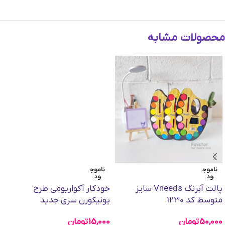
محصولات مشابه
ناموج
ناموج
ود
ود
پالت آبرنگ Vneeds سایز
خودکار آکواریومی طرح
متوسط کد 1230
یونیکورن سری جدید
50,000
تومان
15,000
تومان