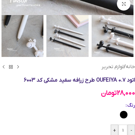
بزرگنمایی تصویر
خانه
/
لوازم تحریر
اتود 0.7 OUFEIYA طرح زرافه سفید مشکی کد 6003
28,000
تومان
رنگ
+
-