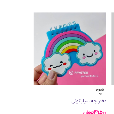
ناموج
ناموج
ود
ود
دفتر چه سیلیکونی
5223
49,500
تومان