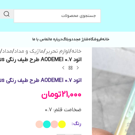
خانه
فروشگاه
شارژ مجدد
وبلاگ
درباره ما
تماس با ما
خانه
/
لوازم تحریر
/
ماژیک و مداد
/
مداد
/
اتود 0.7 AODEMEI طرح طیف رنگی Delicious کد 72114
اتود 0.7 AODEMEI طرح طیف رنگی Delicious کد 72114
21,000
تومان
ضخامت قلم: 0.7
رنگ