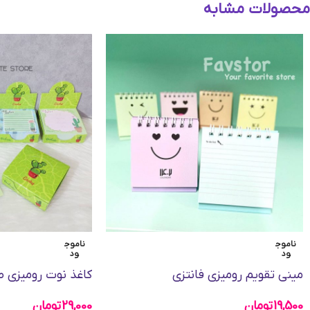
محصولات مشابه
ناموج
ناموج
ود
ود
مینی تقویم رومیزی فانتزی
کاغذ نوت رومیزی 
19,500
تومان
29,000
تومان