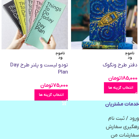
ناموج
ناموج
ود
ود
دفتر طرح ونگوک
تودو لیست و پلنر طرح Day
Plan
185,000
تومان
75,000
تومان
انتخاب گزینه ها
انتخاب گزینه ها
خدمات مشتریان
ورود / ثبت نام
رهگیری سفارش
سفارشات من