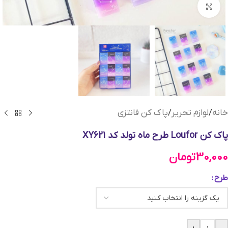
بزرگنمایی تصویر
خانه
/
لوازم تحریر
/
پاک کن فانتزی
پاک کن Loufor طرح ماه تولد کد XY621
30,000
تومان
طرح