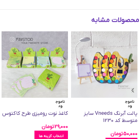
محصولات مشابه
ناموج
ناموج
ود
ود
پالت آبرنگ Vneeds سایز
کاغذ نوت رومیزی طرح کاکتوس
متوسط کد 1230
29,000
تومان
50,000
تومان
انتخاب گزینه ها