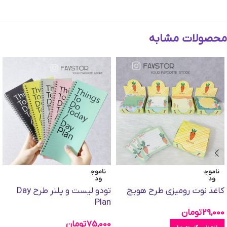
محصولات مشابه
ناموج
ناموج
ود
ود
کاغذ نوت رومیزی طرح هویج
تودو لیست و پلنر طرح Day
Plan
29,000
تومان
75,000
تومان