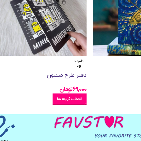
ناموج
ود
دفتر طرح مینیون
69,000
تومان
انتخاب گزینه ها