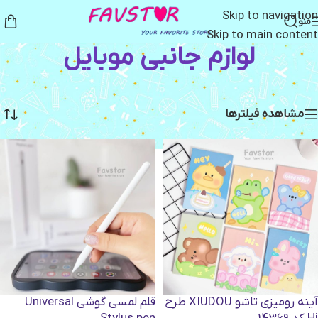
Skip to navigation
منو
Skip to main content
لوازم جانبی موبایل
خانه
/
کالای فانتزی
/
لوازم جانبی موبایل
Showing all 8 results
مشاهده فیلترها
آینه رومیزی تاشو XIUDOU طرح
قلم لمسی گوشی Universal