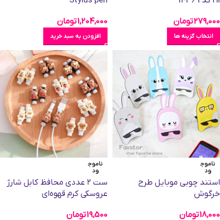
Hi کد 14369
Stylus pen
279,000
تومان
1,204,000
تومان
انتخاب گزینه ها
افزودن به سبد خرید
ناموج
ناموج
ود
ود
استند چوبی موبایل طرح
ست ۲ عددی محافظ کابل شارژ
خرگوش
عروسکی کرم قهوه‌ای
18,000
تومان
19,500
تومان