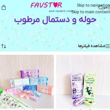
Skip to navigation
منو
Skip to main content
حوله و دستمال مرطوب
خانه
/
کالای شخصی و بهداشتی
/
حوله و دستمال مرطوب
Showing all 4 results
مشاهده فیلترها