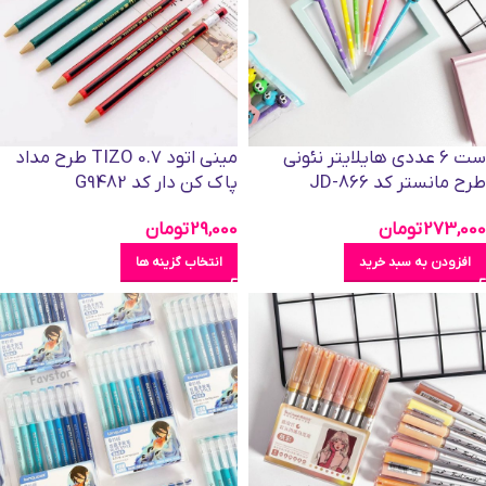
ست 6 عددی هایلایتر نئونی
مینی اتود 0.7 TIZO طرح مداد
طرح مانستر کد JD-866
پاک کن دار کد G9482
273,000
تومان
29,000
تومان
افزودن به سبد خرید
انتخاب گزینه ها