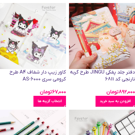
دفتر جلد پفکی JINGU طرح گربه
کاور زیپ دار شفاف A4 طرح
نارنجی کد 6811
کرومی سری AS-6000
892,000
تومان
67,000
تومان
افزودن به سبد خرید
انتخاب گزینه ها