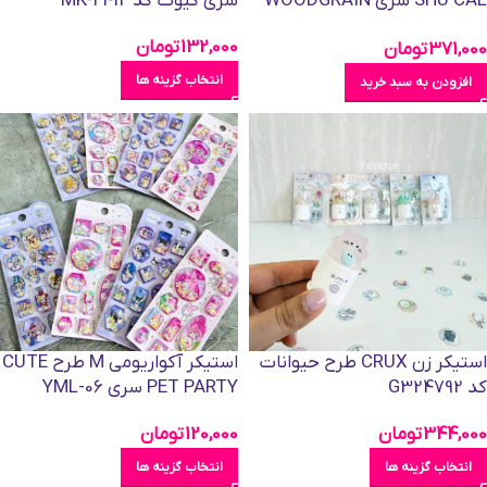
SHU CAL سری WOODGRAIN
سری کیوت کد MK-2412
کد 6613_1
132,000
تومان
371,000
تومان
انتخاب گزینه ها
افزودن به سبد خرید
استیکر زن CRUX طرح حیوانات
استیکر آکواریومی M طرح CUTE
کد G324792
PET PARTY سری YML-06
344,000
تومان
120,000
تومان
انتخاب گزینه ها
انتخاب گزینه ها