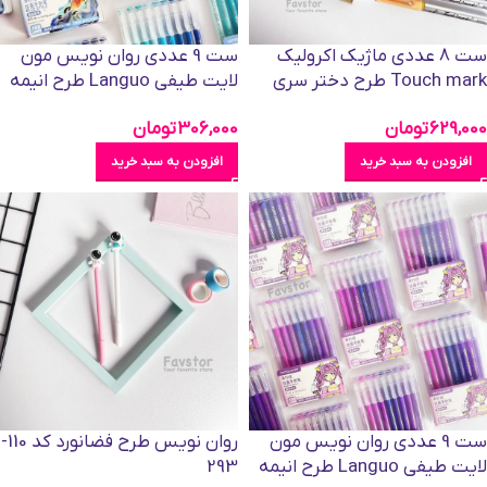
ست 8 عددی ماژیک اکرولیک
ست 9 عددی روان نویس مون
Touch mark طرح دختر سری
لایت طیفی Languo طرح انیمه
Nude کد 139TK
سری BLUE STYLE کد K0558
629,000
تومان
306,000
تومان
افزودن به سبد خرید
افزودن به سبد خرید
ست 9 عددی روان نویس مون
روان نویس طرح فضانورد کد 110-
لایت طیفی Languo طرح انیمه
293